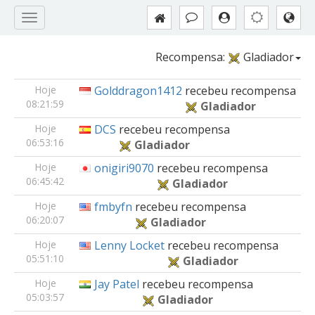
Recompensa:
Gladiador
Hoje
Golddragon1412
recebeu recompensa
08:21:59
Gladiador
Hoje
DCS
recebeu recompensa
06:53:16
Gladiador
Hoje
onigiri9070
recebeu recompensa
06:45:42
Gladiador
Hoje
fmbyfn
recebeu recompensa
06:20:07
Gladiador
Hoje
Lenny Locket
recebeu recompensa
05:51:10
Gladiador
Hoje
Jay Patel
recebeu recompensa
05:03:57
Gladiador