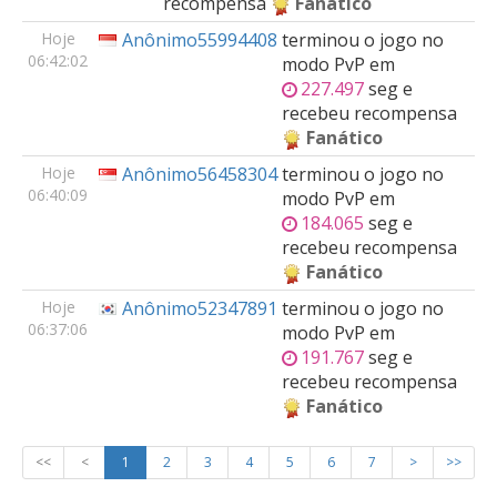
recompensa
Fanático
Hoje
Anônimo55994408
terminou o jogo no
06:42:02
modo
PvP
em
227.497
seg e
recebeu recompensa
Fanático
Hoje
Anônimo56458304
terminou o jogo no
06:40:09
modo
PvP
em
184.065
seg e
recebeu recompensa
Fanático
Hoje
Anônimo52347891
terminou o jogo no
06:37:06
modo
PvP
em
191.767
seg e
recebeu recompensa
Fanático
<<
<
1
2
3
4
5
6
7
>
>>