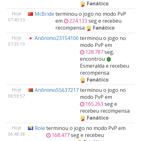
Fanático
Hoje
McBride
terminou o jogo no modo
PvP
07:40:53
em
224.133
seg e recebeu
recompensa
Fanático
Hoje
Anônimo23154106
terminou o jogo no
07:35:19
modo
PvP
em
128.787
seg,
encontrou
Esmeralda
e recebeu
recompensa
Fanático
Hoje
Anônimo55637217
terminou o jogo no
06:59:57
modo
PvP
em
165.263
seg e
recebeu recompensa
Fanático
Hoje
Role
terminou o jogo no modo
PvP
em
06:48:38
168.477
seg e recebeu