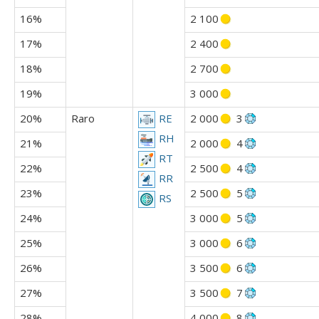
16%
2 100
17%
2 400
18%
2 700
19%
3 000
20%
Raro
2 000
3
RE
RH
21%
2 000
4
RT
22%
2 500
4
RR
23%
2 500
5
RS
24%
3 000
5
25%
3 000
6
26%
3 500
6
27%
3 500
7
28%
4 000
8