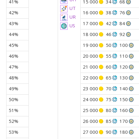
41%
15 000
34
68
UT
42%
16 000
38
76
UR
43%
17 000
42
84
US
44%
18 000
46
92
45%
19 000
50
100
46%
20 000
55
110
47%
21 000
60
120
48%
22 000
65
130
49%
23 000
70
140
50%
24 000
75
150
51%
25 000
80
160
52%
26 000
85
170
53%
27 000
90
180