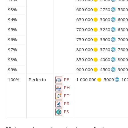
93%
600 000
2750
5500
94%
650 000
3000
6000
95%
700 000
3250
6500
96%
750 000
3500
7000
97%
800 000
3750
7500
98%
850 000
4000
8000
99%
900 000
4500
9000
100%
Perfecto
1 000 000
5000
10
PE
PH
PT
PR
PS