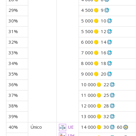
29%
4 500
9
30%
5 000
10
31%
5 500
12
32%
6 000
14
33%
7 000
16
34%
8 000
18
35%
9 000
20
36%
10 000
22
37%
11 000
25
38%
12 000
28
39%
13 000
32
40%
Único
14 000
30
60
UE
UH