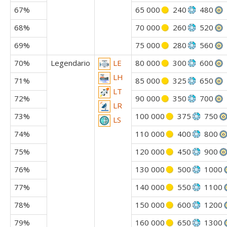
67%
65 000
240
480
68%
70 000
260
520
69%
75 000
280
560
70%
Legendario
80 000
300
600
LE
LH
71%
85 000
325
650
LT
72%
90 000
350
700
LR
73%
100 000
375
750
LS
74%
110 000
400
800
75%
120 000
450
900
76%
130 000
500
1000
77%
140 000
550
1100
78%
150 000
600
1200
79%
160 000
650
1300