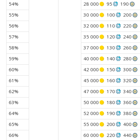
54%
28 000
95
190
55%
30 000
100
200
56%
32 000
110
220
57%
35 000
120
240
58%
37 000
130
260
59%
40 000
140
280
60%
42 000
150
300
61%
45 000
160
320
62%
47 000
170
340
63%
50 000
180
360
64%
52 000
190
380
65%
55 000
200
400
66%
60 000
220
440