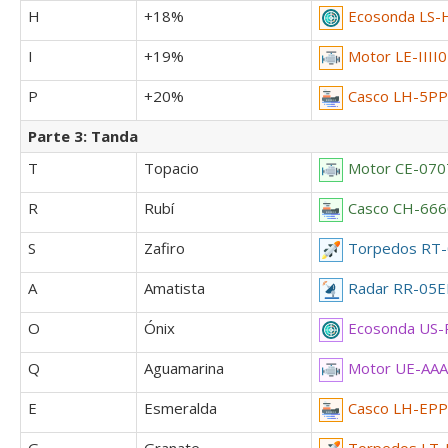
H
+18%
Ecosonda LS
I
+19%
Motor LE-IIII
P
+20%
Casco LH-5P
Parte 3: Tanda
T
Topacio
Motor CE-070
R
Rubí
Casco CH-666
S
Zafiro
Torpedos RT-
A
Amatista
Radar RR-05E
O
Ónix
Ecosonda US
Q
Aguamarina
Motor UE-AA
E
Esmeralda
Casco LH-EP
G
Granate
Torpedos LT-