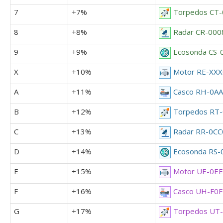
7
+7%
Torpedos CT
8
+8%
Radar CR-000
9
+9%
Ecosonda CS-
X
+10%
Motor RE-XX
A
+11%
Casco RH-0A
B
+12%
Torpedos RT
C
+13%
Radar RR-0CC
D
+14%
Ecosonda RS
E
+15%
Motor UE-0E
F
+16%
Casco UH-F0F
G
+17%
Torpedos UT