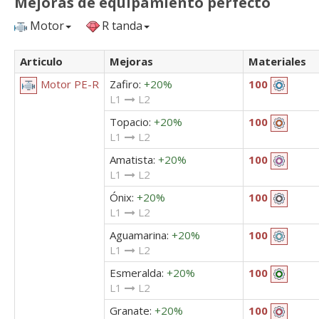
Mejoras de equipamiento perfecto
Motor
R tanda
Articulo
Mejoras
Materiales
Zafiro:
+20%
Motor PE-R
100
L1
L2
Topacio:
+20%
100
L1
L2
Amatista:
+20%
100
L1
L2
Ónix:
+20%
100
L1
L2
Aguamarina:
+20%
100
L1
L2
Esmeralda:
+20%
100
L1
L2
Granate:
+20%
100