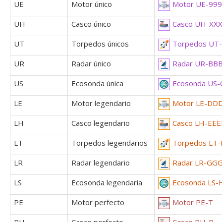
UE
Motor único
Motor UE-99
UH
Casco único
Casco UH-XX
UT
Torpedos únicos
Torpedos UT
UR
Radar único
Radar UR-BB
US
Ecosonda única
Ecosonda US
LE
Motor legendario
Motor LE-DD
LH
Casco legendario
Casco LH-EEE
LT
Torpedos legendarios
Torpedos LT-
LR
Radar legendario
Radar LR-GG
LS
Ecosonda legendaria
Ecosonda LS
PE
Motor perfecto
Motor PE-T
PH
Casco perfecto
Casco PH-R