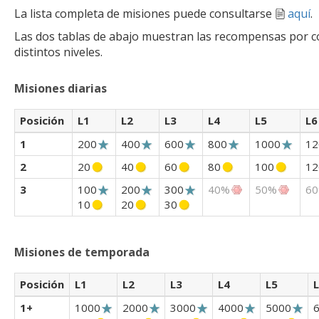
La lista completa de misiones puede consultarse
aquí
.
Las dos tablas de abajo muestran las recompensas por c
distintos niveles.
Misiones diarias
Posición
L1
L2
L3
L4
L5
L6
1
200
400
600
800
1000
12
2
20
40
60
80
100
12
3
100
200
300
40%
50%
6
10
20
30
Misiones de temporada
Posición
L1
L2
L3
L4
L5
1+
1000
2000
3000
4000
5000