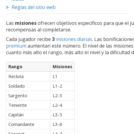
Reglas del sitio web
Las
misiones
ofrecen objetivos específicos para que el j
recompensas al completarse.
Cada jugador recibe
3
misiones diarias
. Las bonificacione
premium
aumentan este número. El nivel de las misiones 
cuanto más alto el rango, más alto el nivel y la dificultad d
Rango
Misiones
Recluta
L1
Soldado
L1-2
Sargento
L2-3
Teniente
L2-4
Capitán
L3-5
Comandante
L3-6
Coronel
L4-7