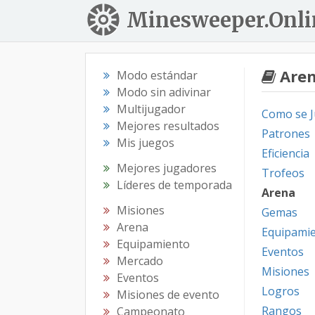
Minesweeper.Onli
Are
Modo estándar
Modo sin adivinar
Multijugador
Como se 
Mejores resultados
Patrones
Mis juegos
Eficiencia
Mejores jugadores
Trofeos
Líderes de temporada
Arena
Misiones
Gemas
Arena
Equipami
Equipamiento
Eventos
Mercado
Misiones
Eventos
Logros
Misiones de evento
Rangos
Campeonato