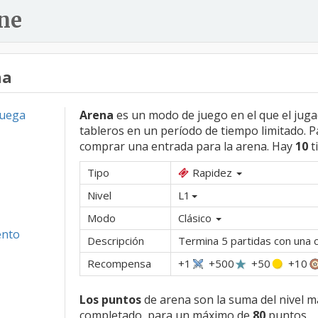
ne
na
Juega
Arena
es un modo de juego en el que el juga
tableros en un período de tiempo limitado. P
comprar una entrada para la arena. Hay
10
t
Tipo
Rapidez
Nivel
L1
Modo
Clásico
ento
Descripción
Termina 5 partidas con una 
Recompensa
+1
+500
+50
+10
Los puntos
de arena son la suma del nivel m
completado, para un máximo de
80
puntos.