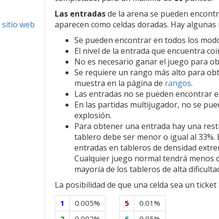
Las entradas
de la arena se pueden encontra
 sitio web
aparecen como celdas doradas. Hay algunas 
Se pueden encontrar en todos los modo
El nivel de la entrada que encuentra coi
No es necesario ganar el juego para ob
Se requiere un rango más alto para obt
muestra en la página de
rangos
.
Las entradas no se pueden encontrar en
En las partidas multijugador, no se pue
explosión.
Para obtener una entrada hay una restr
tablero debe ser menor o igual al 33%. 
entradas en tableros de densidad extr
Cualquier juego normal tendrá menos de
mayoría de los tableros de alta dificulta
La posibilidad de que una celda sea un ticke
1
0.005%
5
0.01%
2
0.002%
6
0.05%