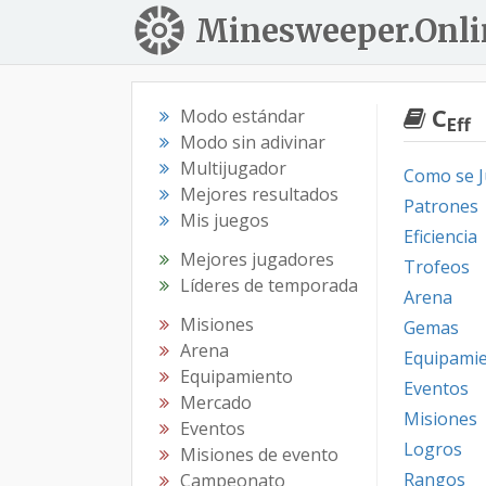
Minesweeper.Onli
C
Modo estándar
Eff
Modo sin adivinar
Multijugador
Como se 
Mejores resultados
Patrones
Mis juegos
Eficiencia
Mejores jugadores
Trofeos
Líderes de temporada
Arena
Misiones
Gemas
Arena
Equipami
Equipamiento
Eventos
Mercado
Misiones
Eventos
Logros
Misiones de evento
Rangos
Campeonato